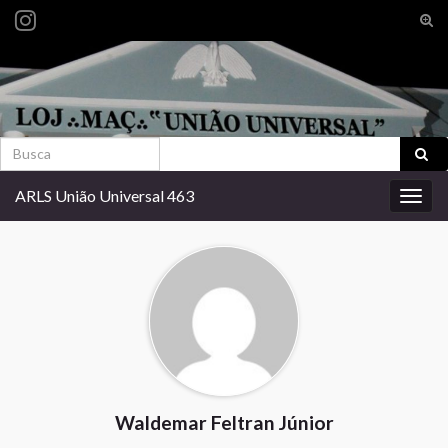
Alte
form
Search for:
de
pesq
Search for:
ARLS União Universal 463
Alter
nave
Waldemar Feltran Júnior