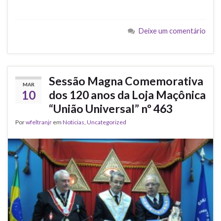
a
w
m
h
c
i
a
a
e
t
i
t
b
t
l
s
Deixe um comentário
o
e
A
o
r
p
k
p
Sessão Magna Comemorativa
MAR
10
dos 120 anos da Loja Maçônica
“União Universal” nº 463
Por
wfeltranjr
em
Noticias
,
Uncategorized