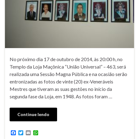
No próximo dia 17 de outubro de 2014, às 20:00 h, no
Templo da Loja Maçônica “União Universal” – 463, será
realizada uma Sessão Magna Pública e na ocasião serão
entronizadas as fotos de vinte (20) ex-Veneráveis
Mestres que tiveram as suas gestões no início da
segunda fase da Loja, em 1948. As fotos foram …
Continue lendo
F
T
E
W
a
w
m
h