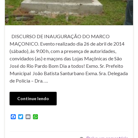
DISCURSO DE INAUGURAÇÃO DO MARCO
MAÇONICO. Evento realizado dia 26 de abril de 2014
(sábado), às 9:00 h, com a presença de autoridades,
convidados (as) e maçons das Lojas Maçônicas de São
José do Rio Pardo Bom Dia a todos! Exmo. Sr. Prefeito
Municipal João Batista Santurbano Exma. Sra. Delegada
de Polícia – Dra. …
Continue lendo
F
T
E
W
a
w
m
h
c
i
a
a
e
t
i
t
b
t
l
s