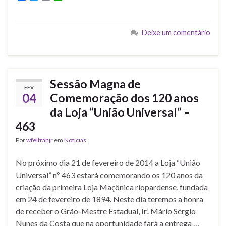
a
w
m
h
c
i
a
a
e
t
i
t
b
t
l
s
Deixe um comentário
o
e
A
o
r
p
k
p
Sessão Magna de
FEV
04
Comemoração dos 120 anos
da Loja “União Universal” –
463
Por
wfeltranjr
em
Noticias
No próximo dia 21 de fevereiro de 2014 a Loja “União
Universal” nº 463 estará comemorando os 120 anos da
criação da primeira Loja Maçônica riopardense, fundada
em 24 de fevereiro de 1894. Neste dia teremos a honra
de receber o Grão-Mestre Estadual, Ir.’. Mário Sérgio
Nunes da Costa que na oportunidade fará a entrega …