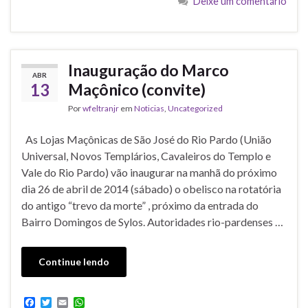
Deixe um comentário
o
e
A
o
r
p
k
p
Inauguração do Marco
ABR
13
Maçônico (convite)
Por
wfeltranjr
em
Noticias
,
Uncategorized
As Lojas Maçônicas de São José do Rio Pardo (União
Universal, Novos Templários, Cavaleiros do Templo e
Vale do Rio Pardo) vão inaugurar na manhã do próximo
dia 26 de abril de 2014 (sábado) o obelisco na rotatória
do antigo “trevo da morte” , próximo da entrada do
Bairro Domingos de Sylos. Autoridades rio-pardenses …
Continue lendo
F
T
E
W