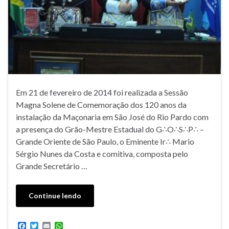
Em 21 de fevereiro de 2014 foi realizada a Sessão
Magna Solene de Comemoração dos 120 anos da
instalação da Maçonaria em São José do Rio Pardo com
a presença do Grão-Mestre Estadual do G∴O∴S∴P∴ –
Grande Oriente de São Paulo, o Eminente Ir∴ Mario
Sérgio Nunes da Costa e comitiva, composta pelo
Grande Secretário …
Continue lendo
F
T
E
W