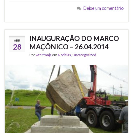
e
t
i
t
b
t
l
s
Deixe um comentário
o
e
A
o
r
p
k
p
INAUGURAÇÃO DO MARCO
ABR
28
MAÇÔNICO – 26.04.2014
Por
wfeltranjr
em
Noticias
,
Uncategorized