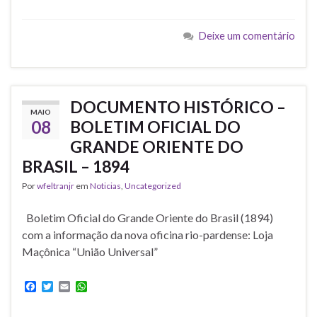
c
i
a
a
e
t
i
t
b
t
l
s
Deixe um comentário
o
e
A
o
r
p
k
p
DOCUMENTO HISTÓRICO –
MAIO
08
BOLETIM OFICIAL DO
GRANDE ORIENTE DO
BRASIL – 1894
Por
wfeltranjr
em
Noticias
,
Uncategorized
Boletim Oficial do Grande Oriente do Brasil (1894)
com a informação da nova oficina rio-pardense: Loja
Maçônica “União Universal”
F
T
E
W
a
w
m
h
c
i
a
a