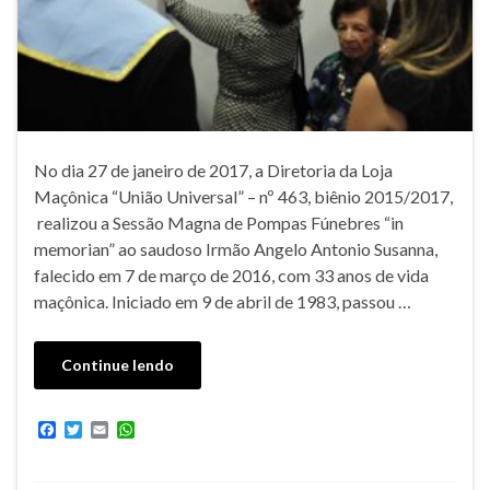
No dia 27 de janeiro de 2017, a Diretoria da Loja
Maçônica “União Universal” – nº 463, biênio 2015/2017,
realizou a Sessão Magna de Pompas Fúnebres “in
memorian” ao saudoso Irmão Angelo Antonio Susanna,
falecido em 7 de março de 2016, com 33 anos de vida
maçônica. Iniciado em 9 de abril de 1983, passou …
Continue lendo
F
T
E
W
a
w
m
h
c
i
a
a
e
t
i
t