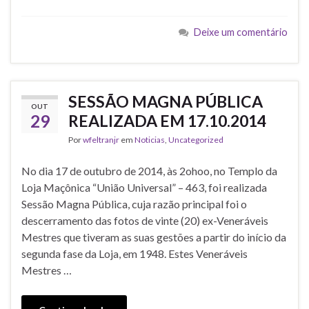
c
i
a
a
e
t
i
t
b
t
l
s
Deixe um comentário
o
e
A
o
r
p
k
p
SESSÃO MAGNA PÚBLICA
OUT
29
REALIZADA EM 17.10.2014
Por
wfeltranjr
em
Noticias
,
Uncategorized
No dia 17 de outubro de 2014, às 2ohoo, no Templo da
Loja Maçônica “União Universal” – 463, foi realizada
Sessão Magna Pública, cuja razão principal foi o
descerramento das fotos de vinte (20) ex-Veneráveis
Mestres que tiveram as suas gestões a partir do início da
segunda fase da Loja, em 1948. Estes Veneráveis
Mestres …