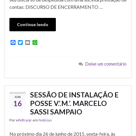
contas: DISCURSO DE ENCERRAMENTO …
Continue lendo
F
T
E
W
a
w
m
h
c
i
a
a
e
t
i
t
b
t
l
s
Deixe um comentário
o
e
A
o
r
p
k
p
SESSÃO DE INSTALAÇÃO E
JUN
16
POSSE V.’.M.’. MARCELO
SASSI SAMPAIO
Por
wfeltranjr
em
Noticias
No próximo dia 26 de junho de 2015, sexta-feira, às