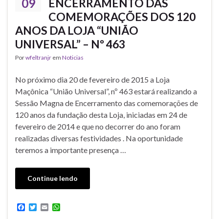
09
ENCERRAMENTO DAS
COMEMORAÇÕES DOS 120
ANOS DA LOJA “UNIÃO
UNIVERSAL” – Nº 463
Por
wfeltranjr
em
Noticias
No próximo dia 20 de fevereiro de 2015 a Loja
Maçônica “União Universal”, nº 463 estará realizando a
Sessão Magna de Encerramento das comemorações de
120 anos da fundação desta Loja, iniciadas em 24 de
fevereiro de 2014 e que no decorrer do ano foram
realizadas diversas festividades . Na oportunidade
teremos a importante presença …
Continue lendo
F
T
E
W
a
w
m
h