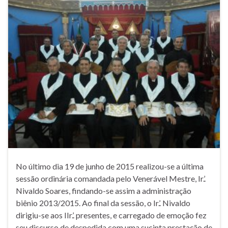
No último dia 19 de junho de 2015 realizou-se a última
sessão ordinária comandada pelo Venerável Mestre, Ir.’.
Nivaldo Soares, findando-se assim a administração
biênio 2013/2015. Ao final da sessão, o Ir.’. Nivaldo
dirigiu-se aos IIr.’. presentes, e carregado de emoção fez
seu discurso de despedida com uma sucinta prestação de