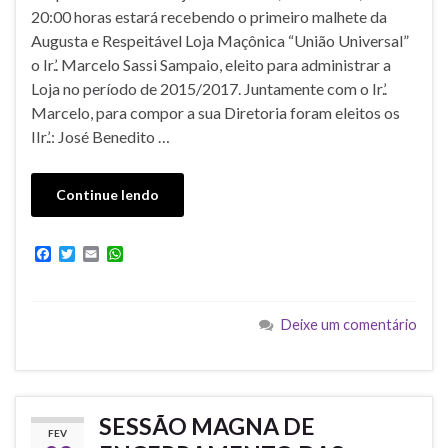
20:00 horas estará recebendo o primeiro malhete da
Augusta e Respeitável Loja Maçônica “União Universal”
o Ir.’. Marcelo Sassi Sampaio, eleito para administrar a
Loja no período de 2015/2017. Juntamente com o Ir.’.
Marcelo, para compor a sua Diretoria foram eleitos os
IIr.’.: José Benedito …
Continue lendo
F
T
E
W
a
w
m
h
c
i
a
a
e
t
i
t
b
t
l
s
Deixe um comentário
o
e
A
o
r
p
k
p
SESSÃO MAGNA DE
FEV