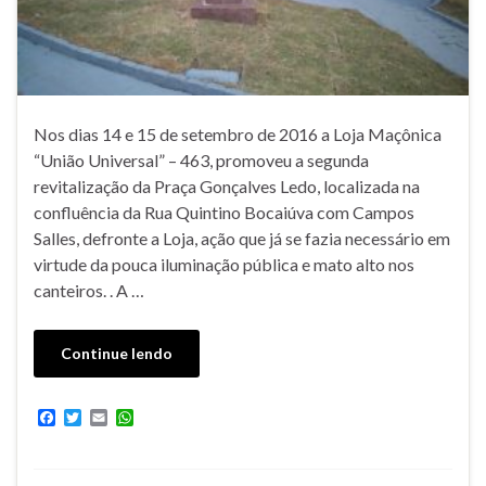
Nos dias 14 e 15 de setembro de 2016 a Loja Maçônica
“União Universal” – 463, promoveu a segunda
revitalização da Praça Gonçalves Ledo, localizada na
confluência da Rua Quintino Bocaiúva com Campos
Salles, defronte a Loja, ação que já se fazia necessário em
virtude da pouca iluminação pública e mato alto nos
canteiros. . A …
Continue lendo
F
T
E
W
a
w
m
h
c
i
a
a
e
t
i
t