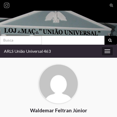
Alte
form
Search for:
de
pesq
Search for:
ARLS União Universal 463
Alter
nave
Waldemar Feltran Júnior