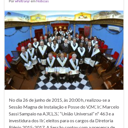
Por
wfeltranjr
em
Noticias
No dia 26 de junho de 2015, às 20:00 h, realizou-se a
Sessão Magna de Instalação e Posse do V.’.M.’. Ir.’. Marcelo
Sassi Sampaio na A.’.R.’.L.’.S.’. “União Universal” nº 463 e a
investidura dos IIr.’. eleitos para os cargos da Diretoria
Biênio 2015-2017. A Sessão contou com a presença de