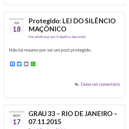
b
t
l
s
o
e
A
o
r
p
k
p
Protegido: LEI DO SILÊNCIO
JUL
18
MAÇÔNICO
Por
wfeltranjr
em
Trabalhos Aprendiz
Não há resumo por ser um post protegido.
F
T
E
W
a
w
m
h
c
i
a
a
e
t
i
t
b
t
l
s
Deixe um comentário
o
e
A
o
r
p
k
p
GRAU 33 – RIO DE JANEIRO –
NOV
17
07.11.2015