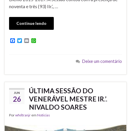
noventa e três (93) IIr.’., …
Continue lendo
F
T
E
W
a
w
m
h
c
i
a
a
e
t
i
t
b
t
l
s
Deixe um comentário
o
e
A
o
r
p
k
p
ÚLTIMA SESSÃO DO
JUN
26
VENERÁVEL MESTRE IR.’.
NIVALDO SOARES
Por
wfeltranjr
em
Noticias