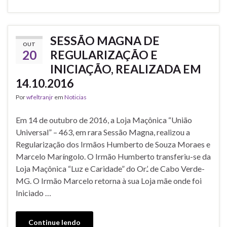
b
t
l
s
o
e
A
o
r
p
k
p
SESSÃO MAGNA DE
OUT
20
REGULARIZAÇÃO E
INICIAÇÃO, REALIZADA EM
14.10.2016
Por
wfeltranjr
em
Noticias
Em 14 de outubro de 2016, a Loja Maçônica “União
Universal” – 463, em rara Sessão Magna, realizou a
Regularização dos Irmãos Humberto de Souza Moraes e
Marcelo Maríngolo. O Irmão Humberto transferiu-se da
Loja Maçônica “Luz e Caridade” do Or.’. de Cabo Verde-
MG. O Irmão Marcelo retorna à sua Loja mãe onde foi
Iniciado …
Continue lendo