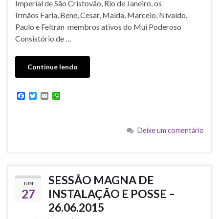
Imperial de São Cristovão, Rio de Janeiro, os
Irmãos Faria, Bene, Cesar, Maida, Marcelo, Nivaldo,
Paulo e Feltran membros ativos do Mui Poderoso
Consistório de …
Continue lendo
F
T
E
W
a
w
m
h
c
i
a
a
e
t
i
t
b
t
l
s
Deixe um comentário
o
e
A
o
r
p
k
p
SESSÃO MAGNA DE
JUN
27
INSTALAÇÃO E POSSE –
26.06.2015