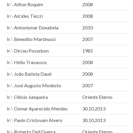
Ir∴ Ailton Roquim
2008
Ir∴ Alcides Tiezzi
2008
Ir∴ Antonismar Donabela
2010
Ir∴ Benedito Martinussi
2007
Ir∴ Dirceu Possebon
1985
Ir∴ Hélio Travassos
2008
Ir∴ João Batista Daud
2008
Ir∴ José Augusto Modesto
2007
Ir∴ Olésio Junqueira
Oriente Eterno
Ir∴ Osmar Aparecido Mendes
30.10.2013
Ir∴ Paulo Cristovam Alvero
30.10.2013
Ir∴ Roberto Dell Guerra
Oriente Eterno