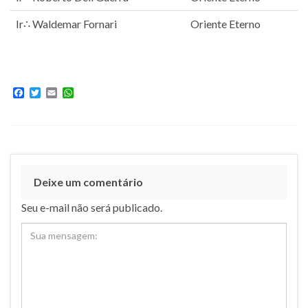
Ir∴ Waldemar Fornari
Oriente Eterno
F
T
E
W
a
w
m
h
c
i
a
a
e
t
i
t
b
t
l
s
o
e
A
o
r
p
k
p
Deixe um comentário
Seu e-mail não será publicado.