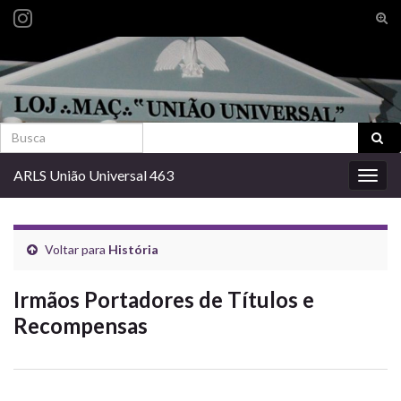
Alte
form
Search for:
de
pesq
Search for:
ARLS União Universal 463
Alter
nave
Voltar para
História
Irmãos Portadores de Títulos e
Recompensas