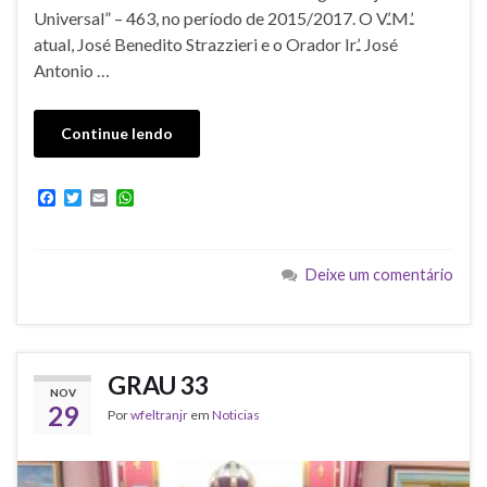
Universal” – 463, no período de 2015/2017. O V.’.M.’.
atual, José Benedito Strazzieri e o Orador Ir.’. José
Antonio …
Continue lendo
F
T
E
W
a
w
m
h
c
i
a
a
e
t
i
t
b
t
l
s
Deixe um comentário
o
e
A
o
r
p
k
p
GRAU 33
NOV
29
Por
wfeltranjr
em
Noticias