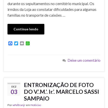
durante os sepultamentos no cemitério municipal. Os
irmãos da Loja ao constatar dificuldades para algumas
famílias no transporte de caixões …
Continue lendo
F
T
E
W
a
w
m
h
c
i
a
a
e
t
i
t
b
t
l
s
Deixe um comentário
o
e
A
o
r
p
k
p
ENTRONIZAÇÃO DE FOTO
DEZ
03
DO V.’.M.’. Ir.’. MARCELO SASSI
SAMPAIO
Por
wfeltranjr
em
Noticias