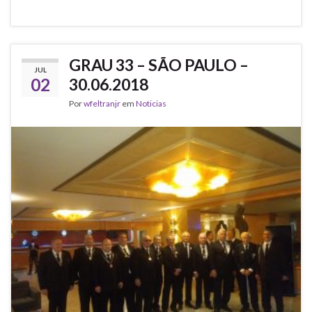
o
e
A
o
r
p
k
p
GRAU 33 – SÃO PAULO –
JUL
02
30.06.2018
Por
wfeltranjr
em
Noticias