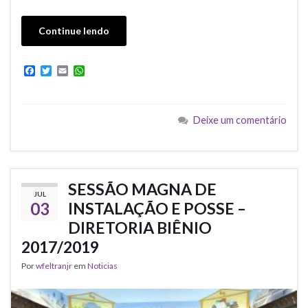
Continue lendo
F
T
E
W
a
w
m
h
c
i
a
a
e
t
i
t
b
t
l
s
Deixe um comentário
o
e
A
o
r
p
k
p
SESSÃO MAGNA DE
JUL
03
INSTALAÇÃO E POSSE –
DIRETORIA BIÊNIO
2017/2019
Por
wfeltranjr
em
Noticias