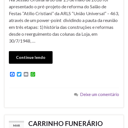
apresentado o pré-projeto de reforma do Salão de
Festas “Atílio Cristiani” da ARLS “União Universal” – 463,
através de um power-point dividindo a pauta da reunião
em três etapas: 1) história das construções e reformas
desde o reerguimento das colunas da Loja, em
30/7/1948, …
Continue lendo
F
T
E
W
a
w
m
h
c
i
a
a
e
t
i
t
b
t
l
s
Deixe um comentário
o
e
A
o
r
p
k
p
CARRINHO FUNERÁRIO
MAR