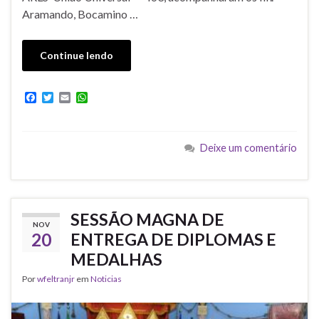
Aramando, Bocamino …
Continue lendo
F
T
E
W
a
w
m
h
c
i
a
a
e
t
i
t
b
t
l
s
Deixe um comentário
o
e
A
o
r
p
k
p
SESSÃO MAGNA DE
NOV
20
ENTREGA DE DIPLOMAS E
MEDALHAS
Por
wfeltranjr
em
Noticias