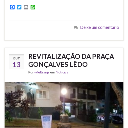
F
T
E
W
a
w
m
h
c
i
a
a
e
t
i
t
b
t
l
s
Deixe um comentário
o
e
A
o
r
p
k
p
REVITALIZAÇÃO DA PRAÇA
OUT
13
GONÇALVES LÊDO
Por
wfeltranjr
em
Noticias