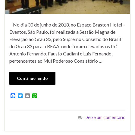
No dia 30 de junho de 2018, no Espaço Braston Hotel –
Eventos, São Paulo, foi realizada a Sessão Magna de
Elevação ao Grau 33, pelo Supremo Conselho do Brasil
do Grau 33 para o REAA, onde foram elevados os IIr.’.
Antonio Fernando, Fausto Gadiani e Luis Fernando,
pertencentes ao Mui Poderoso Consistório …
Continue lendo
F
T
E
W
a
w
m
h
c
i
a
a
e
t
i
t
b
t
l
s
Deixe um comentário
o
e
A
o
r
p
k
p