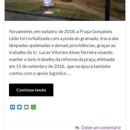
Novamente, em outubro de 2018, a Praça Gonçalves
Lêdo foi revitalizada com a poda do gramado, troca das
lâmpadas queimadas e demais providências, graças ao
trabalho do Ir.’. Lucas Vitorino Alves Ferreira visando
manter o belo trabalho da reforma da praça, efetuada
em 15 de setembro de 2016, que na época também
contou com o apoio logístico …
Continue lendo
F
T
E
W
a
w
m
h
c
i
a
a
e
t
i
t
b
t
l
s
Deixe um comentário