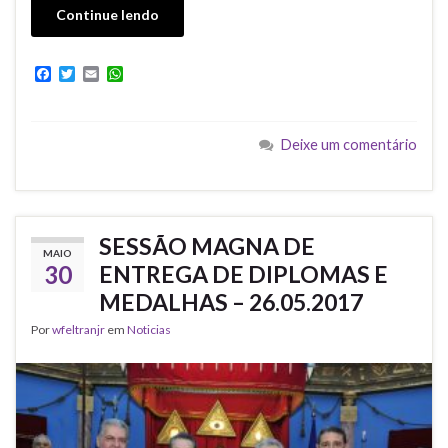
Continue lendo
F
T
E
W
a
w
m
h
c
i
a
a
e
t
i
t
b
t
l
s
Deixe um comentário
o
e
A
o
r
p
k
p
SESSÃO MAGNA DE
MAIO
30
ENTREGA DE DIPLOMAS E
MEDALHAS – 26.05.2017
Por
wfeltranjr
em
Noticias