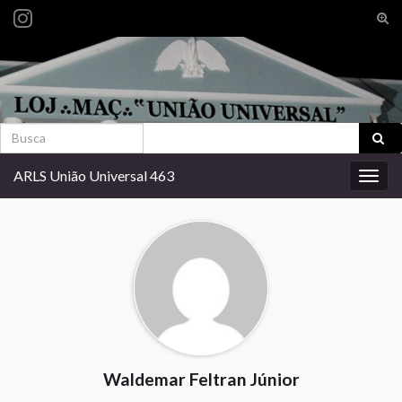
Alte
form
Search for:
de
pesq
Search for:
ARLS União Universal 463
Alter
nave
Waldemar Feltran Júnior