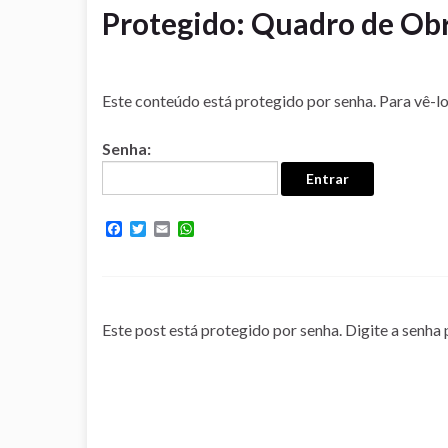
Protegido: Quadro de Obr
Este conteúdo está protegido por senha. Para vê-lo,
Senha:
F
T
E
W
a
w
m
h
c
i
a
a
e
t
i
t
b
t
l
s
o
e
A
o
r
p
Este post está protegido por senha. Digite a senha
k
p