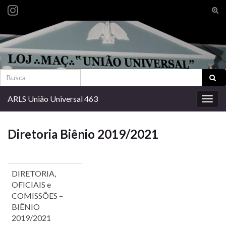
Alte
form
Search for:
de
pesq
Search for:
ARLS União Universal 463
Alter
nave
Diretoria Biênio 2019/2021
DIRETORIA,
OFICIAIS e
COMISSÕES –
BIÊNIO
2019/2021