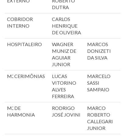
EXTERNO
ROBERTO
DUTRA
COBRIDOR
CARLOS
INTERNO
HENRIQUE
DE OLIVEIRA
HOSPITALEIRO
WAGNER
MARCOS
MUNIZ DE
DONIZETI
AGUIAR
DA SILVA
JUNIOR
M.’. CERIMÔNIAS
LUCAS
MARCELO
VITORINO
SASSI
ALVES
SAMPAIO
FERREIRA
M.’. DE
RODRIGO
MARCO
HARMONIA
JOSÉ JOVINI
ROBERTO
CALLEGARI
JUNIOR