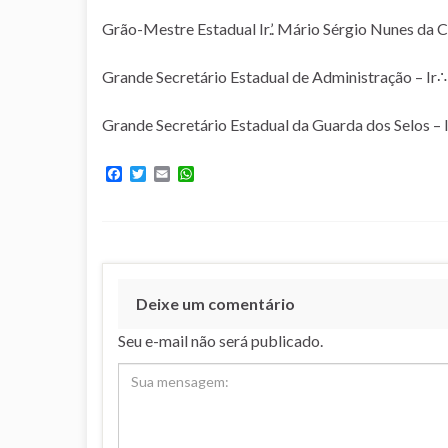
Grão-Mestre Estadual Ir.’. Mário Sérgio Nunes da 
Grande Secretário Estadual de Administração – Ir∴
Grande Secretário Estadual da Guarda dos Selos 
F
T
E
W
a
w
m
h
c
i
a
a
e
t
i
t
b
t
l
s
o
e
A
o
r
p
k
p
Deixe um comentário
Seu e-mail não será publicado.