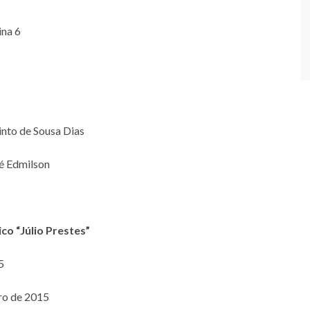
ina 6
into de Sousa Dias
sé Edmilson
o “Júlio Prestes”
5
iro de 2015