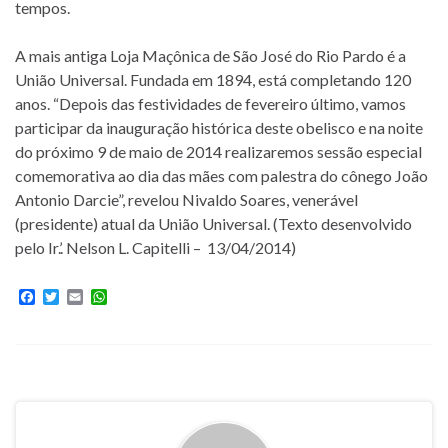
tempos.
A mais antiga Loja Maçônica de São José do Rio Pardo é a
União Universal. Fundada em 1894, está completando 120
anos. “Depois das festividades de fevereiro último, vamos
participar da inauguração histórica deste obelisco e na noite
do próximo 9 de maio de 2014 realizaremos sessão especial
comemorativa ao dia das mães com palestra do cônego João
Antonio Darcie”, revelou Nivaldo Soares, venerável
(presidente) atual da União Universal. (Texto desenvolvido
pelo Ir.’. Nelson L. Capitelli – 13/04/2014)
F
T
E
W
a
w
m
h
c
i
a
a
e
t
i
t
b
t
l
s
o
e
A
o
r
p
k
p