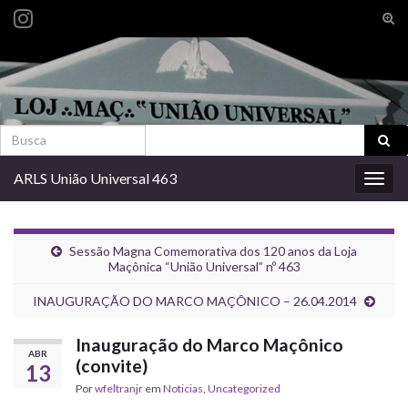
Alte
form
Search for:
de
pesq
Search for:
ARLS União Universal 463
Alter
nave
Sessão Magna Comemorativa dos 120 anos da Loja
Maçônica “União Universal” nº 463
INAUGURAÇÃO DO MARCO MAÇÔNICO – 26.04.2014
Inauguração do Marco Maçônico
ABR
(convite)
13
Por
wfeltranjr
em
Noticias
,
Uncategorized