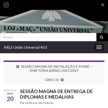
Alte
form
Search for:
de
pesq
Search for:
ARLS União Universal 463
Alter
nave
SESSÃO MAGNA DE INSTALAÇÃO E POSSE –
DIRETORIA BIÊNIO 2017/2019
GRAU 33
SESSÃO MAGNA DE ENTREGA DE
NOV
DIPLOMAS E MEDALHAS
20
Por
wfeltranjr
em
Noticias