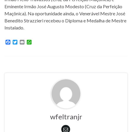
Eminente Irmão José Augusto Modesto (Cruz da Perfeição
Maçônica). Na oportunidade ainda, o Venerável Mestre José
Benedito Strazzieri recebeu o Diploma e Medalha de Mestre
Instalado.
F
T
E
W
a
w
m
h
c
i
a
a
e
t
i
t
b
t
l
s
o
e
A
o
r
p
k
p
wfeltranjr