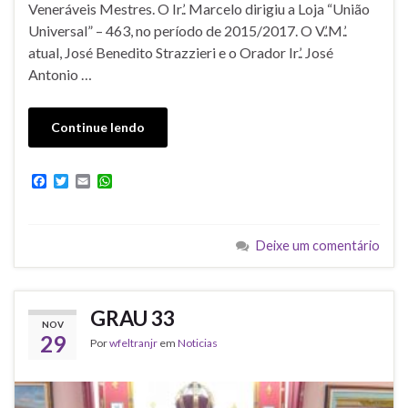
Veneráveis Mestres. O Ir.’. Marcelo dirigiu a Loja “União
Universal” – 463, no período de 2015/2017. O V.’.M.’.
atual, José Benedito Strazzieri e o Orador Ir.’. José
Antonio …
Continue lendo
F
T
E
W
a
w
m
h
c
i
a
a
e
t
i
t
b
t
l
s
Deixe um comentário
o
e
A
o
r
p
k
p
GRAU 33
NOV
29
Por
wfeltranjr
em
Noticias