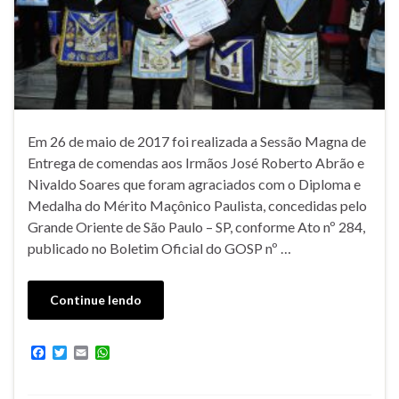
Em 26 de maio de 2017 foi realizada a Sessão Magna de
Entrega de comendas aos Irmãos José Roberto Abrão e
Nivaldo Soares que foram agraciados com o Diploma e
Medalha do Mérito Maçônico Paulista, concedidas pelo
Grande Oriente de São Paulo – SP, conforme Ato nº 284,
publicado no Boletim Oficial do GOSP nº …
Continue lendo
F
T
E
W
a
w
m
h
c
i
a
a
e
t
i
t