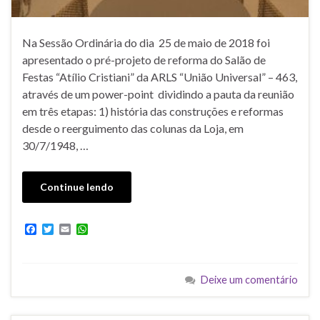
Na Sessão Ordinária do dia 25 de maio de 2018 foi
apresentado o pré-projeto de reforma do Salão de
Festas “Atílio Cristiani” da ARLS “União Universal” – 463,
através de um power-point dividindo a pauta da reunião
em três etapas: 1) história das construções e reformas
desde o reerguimento das colunas da Loja, em
30/7/1948, …
Continue lendo
F
T
E
W
a
w
m
h
c
i
a
a
e
t
i
t
b
t
l
s
Deixe um comentário
o
e
A
o
r
p
k
p