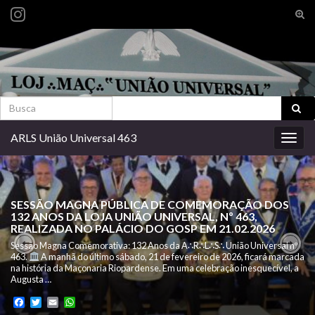
Alte
form
Search for:
de
pesq
Search for:
ARLS União Universal 463
Alter
nave
SESSÃO MAGNA PÚBLICA DE COMEMORAÇÃO DOS
132 ANOS DA LOJA UNIÃO UNIVERSAL, Nº 463,
REALIZADA NO PALÁCIO DO GOSP EM 21.02.2026
Sessão Magna Comemorativa: 132 Anos da A∴R∴L∴S∴ União Universal nº
463.
A manhã do último sábado, 21 de fevereiro de 2026, ficará marcada
Previous
Nex
na história da Maçonaria Riopardense. Em uma celebração inesquecível, a
Augusta …
Facebook
Twitter
Email
WhatsApp