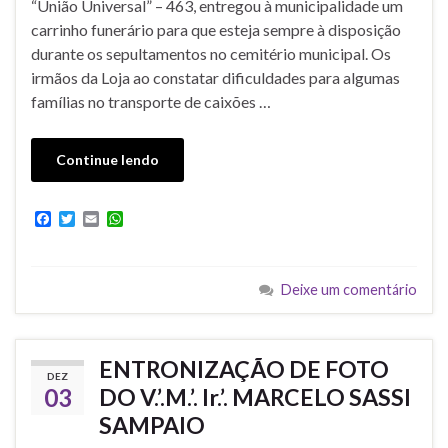
“União Universal” – 463, entregou à municipalidade um
carrinho funerário para que esteja sempre à disposição
durante os sepultamentos no cemitério municipal. Os
irmãos da Loja ao constatar dificuldades para algumas
famílias no transporte de caixões …
Continue lendo
F
T
E
W
a
w
m
h
c
i
a
a
e
t
i
t
b
t
l
s
Deixe um comentário
o
e
A
o
r
p
k
p
ENTRONIZAÇÃO DE FOTO
DEZ
03
DO V.’.M.’. Ir.’. MARCELO SASSI
SAMPAIO