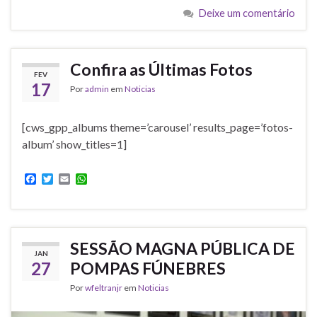
b
t
l
s
Deixe um comentário
o
e
A
o
r
p
k
p
Confira as Últimas Fotos
FEV
17
Por
admin
em
Noticias
[cws_gpp_albums theme=’carousel’ results_page=’fotos-
album’ show_titles=1]
F
T
E
W
a
w
m
h
c
i
a
a
e
t
i
t
b
t
l
s
o
e
A
SESSÃO MAGNA PÚBLICA DE
o
r
p
JAN
k
p
27
POMPAS FÚNEBRES
Por
wfeltranjr
em
Noticias