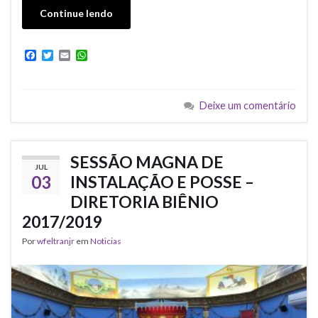
Continue lendo
F
T
E
W
a
w
m
h
c
i
a
a
e
t
i
t
b
t
l
s
Deixe um comentário
o
e
A
o
r
p
k
p
SESSÃO MAGNA DE
JUL
03
INSTALAÇÃO E POSSE –
DIRETORIA BIÊNIO
2017/2019
Por
wfeltranjr
em
Noticias