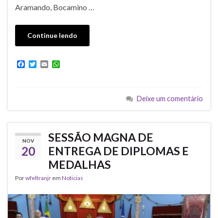
Aramando, Bocamino …
Continue lendo
F
T
E
W
a
w
m
h
c
i
a
a
e
t
i
t
b
t
l
s
Deixe um comentário
o
e
A
o
r
p
k
p
SESSÃO MAGNA DE
NOV
20
ENTREGA DE DIPLOMAS E
MEDALHAS
Por
wfeltranjr
em
Noticias