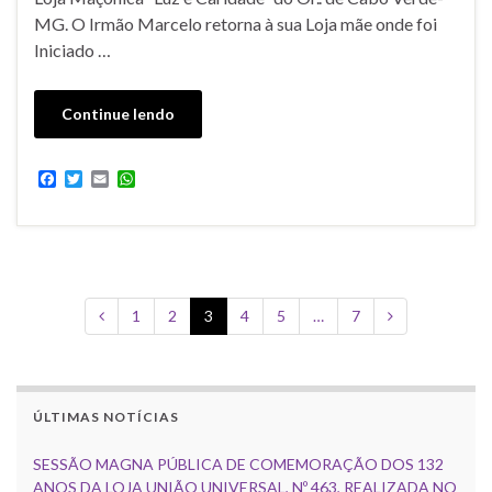
MG. O Irmão Marcelo retorna à sua Loja mãe onde foi
Iniciado …
Continue lendo
F
T
E
W
a
w
m
h
c
i
a
a
e
t
i
t
b
t
l
s
o
e
A
o
r
p
k
p
1
2
3
4
5
…
7
ÚLTIMAS NOTÍCIAS
SESSÃO MAGNA PÚBLICA DE COMEMORAÇÃO DOS 132
ANOS DA LOJA UNIÃO UNIVERSAL, Nº 463, REALIZADA NO