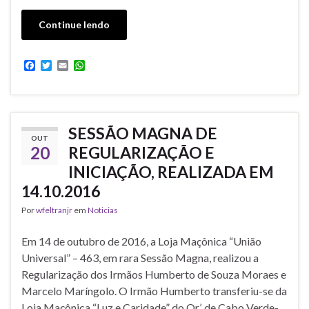
Continue lendo
F
T
E
W
a
w
m
h
c
i
a
a
e
t
i
t
b
t
l
s
o
e
A
SESSÃO MAGNA DE
o
r
p
OUT
k
p
20
REGULARIZAÇÃO E
INICIAÇÃO, REALIZADA EM
14.10.2016
Por
wfeltranjr
em
Noticias
Em 14 de outubro de 2016, a Loja Maçônica “União
Universal” – 463, em rara Sessão Magna, realizou a
Regularização dos Irmãos Humberto de Souza Moraes e
Marcelo Maríngolo. O Irmão Humberto transferiu-se da
Loja Maçônica “Luz e Caridade” do Or.’. de Cabo Verde-