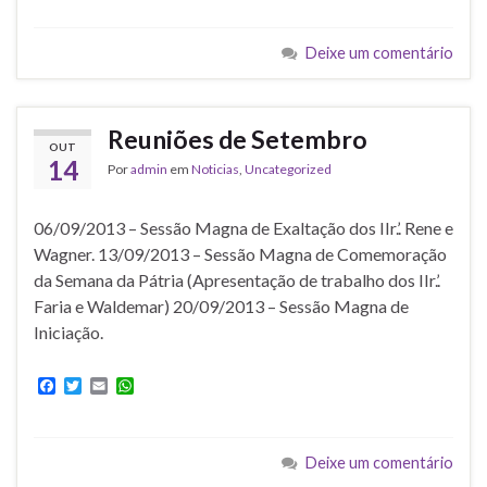
c
i
a
a
e
t
i
t
b
t
l
s
Deixe um comentário
o
e
A
o
r
p
k
p
Reuniões de Setembro
OUT
14
Por
admin
em
Noticias
,
Uncategorized
06/09/2013 – Sessão Magna de Exaltação dos IIr.’. Rene e
Wagner. 13/09/2013 – Sessão Magna de Comemoração
da Semana da Pátria (Apresentação de trabalho dos IIr.’.
Faria e Waldemar) 20/09/2013 – Sessão Magna de
Iniciação.
F
T
E
W
a
w
m
h
c
i
a
a
e
t
i
t
b
t
l
s
Deixe um comentário
o
e
A