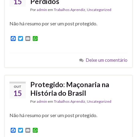
15
Perdidos
Por
admin
em
Trabalhos Aprendiz
,
Uncategorized
Não há resumo por ser um post protegido.
F
T
E
W
a
w
m
h
c
i
a
a
e
t
i
t
b
t
l
s
Deixe um comentário
o
e
A
o
r
p
k
p
Protegido: Maçonaria na
OUT
15
História do Brasil
Por
admin
em
Trabalhos Aprendiz
,
Uncategorized
Não há resumo por ser um post protegido.
F
T
E
W
a
w
m
h