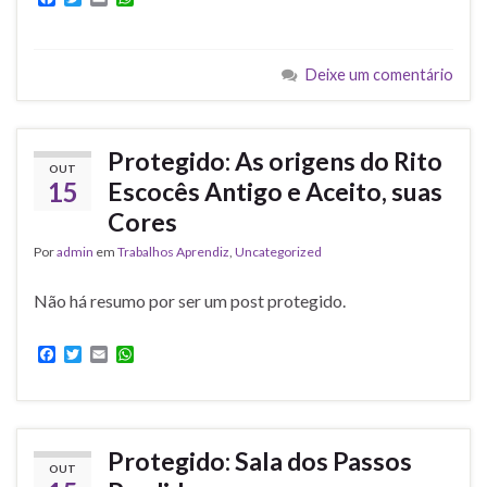
a
w
m
h
c
i
a
a
e
t
i
t
b
t
l
s
Deixe um comentário
o
e
A
o
r
p
k
p
Protegido: As origens do Rito
OUT
15
Escocês Antigo e Aceito, suas
Cores
Por
admin
em
Trabalhos Aprendiz
,
Uncategorized
Não há resumo por ser um post protegido.
F
T
E
W
a
w
m
h
c
i
a
a
e
t
i
t
b
t
l
s
o
e
A
Protegido: Sala dos Passos
o
r
p
OUT
k
p