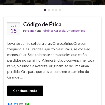
Código de Ética
OUT
15
Por
admin
em
Trabalhos Aprendiz
,
Uncategorized
Levante com o sol para orar. Ore sozinho. Ore com
freqüência. O Grande Espírito o escutará, se você ao
menos, falar. Seja tolerante com aqueles que estão
perdidos no caminho. A ignorância, o convencimento, a
raiva, o ciúme e a avareza, originam-se de uma alma
perdida. Ore para que eles encontrem o caminho do
Grande …
Continue lendo
F
T
E
W