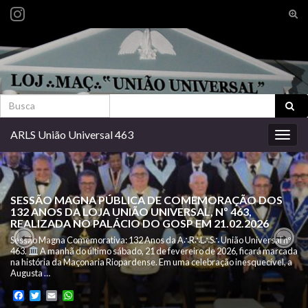
Alte
form
Search for:
de
pesq
Search for:
ARLS União Universal 463
Alter
nave
SESSÃO MAGNA PÚBLICA DE COMEMORAÇÃO DOS
132 ANOS DA LOJA UNIÃO UNIVERSAL, Nº 463,
REALIZADA NO PALÁCIO DO GOSP EM 21.02.2026
Sessão Magna Comemorativa: 132 Anos da A∴R∴L∴S∴ União Universal nº
463.
A manhã do último sábado, 21 de fevereiro de 2026, ficará marcada
Previous
Nex
na história da Maçonaria Riopardense. Em uma celebração inesquecível, a
Augusta …
Facebook
Twitter
Email
WhatsApp