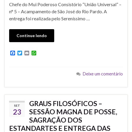
Chefe do Mui Poderoso Consistório “União Universal” –
n° 5 – Acampamento de São José do Rio Pardo. A
entrega foi realizada pelo Sereníssimo …
Continue lendo
F
T
E
W
a
w
m
h
c
i
a
a
e
t
i
t
b
t
l
s
Deixe um comentário
o
e
A
o
r
p
k
p
GRAUS FILOSÓFICOS –
SET
23
SESSÃO MAGNA DE POSSE,
SAGRAÇÃO DOS
ESTANDARTES E ENTREGA DAS