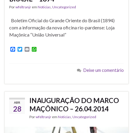
Por
wfeltranjr
em
Noticias
,
Uncategorized
Boletim Oficial do Grande Oriente do Brasil (1894)
com a informação da nova oficina rio-pardense: Loja
Maçônica “União Universal”
F
T
E
W
a
w
m
h
c
i
a
a
e
t
i
t
b
t
l
s
Deixe um comentário
o
e
A
o
r
p
k
p
INAUGURAÇÃO DO MARCO
ABR
28
MAÇÔNICO – 26.04.2014
Por
wfeltranjr
em
Noticias
,
Uncategorized