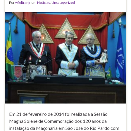
Por
wfeltranjr
em
Noticias
,
Uncategorized
Em 21 de fevereiro de 2014 foi realizada a Sessão
Magna Solene de Comemoração dos 120 anos da
instalação da Maçonaria em São José do Rio Pardo com