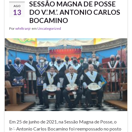
SESSÃO MAGNA DE POSSE
AGO
13
DO V.’.M.’. ANTONIO CARLOS
BOCAMINO
Por
wfeltranjr
em
Uncategorized
Em 25 de junho de 2021, na Sessão Magna de Posse, o
Ir∴ Antonio Carlos Bocamino foi reempossado no posto