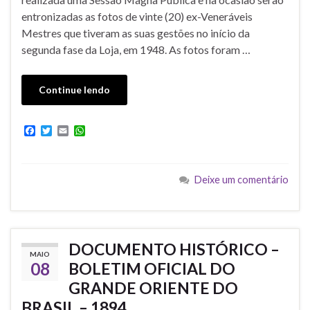
entronizadas as fotos de vinte (20) ex-Veneráveis
Mestres que tiveram as suas gestões no início da
segunda fase da Loja, em 1948. As fotos foram …
Continue lendo
F
T
E
W
a
w
m
h
c
i
a
a
e
t
i
t
b
t
l
s
Deixe um comentário
o
e
A
o
r
p
k
p
DOCUMENTO HISTÓRICO –
MAIO
08
BOLETIM OFICIAL DO
GRANDE ORIENTE DO
BRASIL – 1894