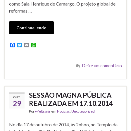
como Sala Henrique de Camargo. O projeto global de
reformas …
Continue lendo
F
T
E
W
a
w
m
h
c
i
a
a
e
t
i
t
b
t
l
s
Deixe um comentário
o
e
A
o
r
p
k
p
SESSÃO MAGNA PÚBLICA
OUT
29
REALIZADA EM 17.10.2014
Por
wfeltranjr
em
Noticias
,
Uncategorized
No dia 17 de outubro de 2014, às 2ohoo, no Templo da