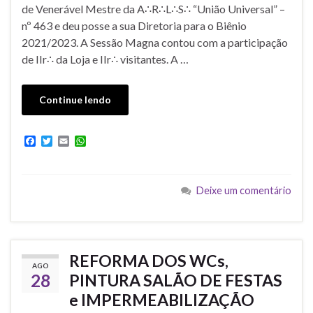
de Venerável Mestre da A∴R∴L∴S∴ “União Universal” –
nº 463 e deu posse a sua Diretoria para o Biênio
2021/2023. A Sessão Magna contou com a participação
de IIr∴ da Loja e IIr∴ visitantes. A …
Continue lendo
F
T
E
W
a
w
m
h
c
i
a
a
e
t
i
t
b
t
l
s
Deixe um comentário
o
e
A
o
r
p
k
p
REFORMA DOS WCs,
AGO
28
PINTURA SALÃO DE FESTAS
e IMPERMEABILIZAÇÃO