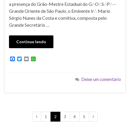
a presença do Grão-Mestre Estadual do G∴O∴S∴P∴ –
Grande Oriente de São Paulo, o Eminente Ir∴ Mario
Sérgio Nunes da Costa e comitiva, composta pelo
Grande Secretário …
Continue lendo
F
T
E
W
a
w
m
h
c
i
a
a
e
t
i
t
b
t
l
s
Deixe um comentário
o
e
A
o
r
p
k
p
1
2
3
4
5