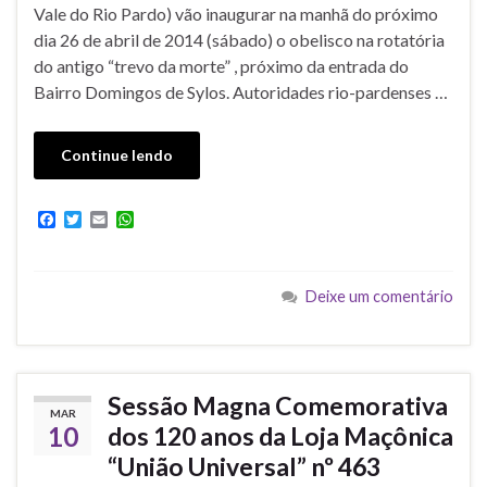
Vale do Rio Pardo) vão inaugurar na manhã do próximo
dia 26 de abril de 2014 (sábado) o obelisco na rotatória
do antigo “trevo da morte” , próximo da entrada do
Bairro Domingos de Sylos. Autoridades rio-pardenses …
Continue lendo
F
T
E
W
a
w
m
h
c
i
a
a
e
t
i
t
b
t
l
s
Deixe um comentário
o
e
A
o
r
p
k
p
Sessão Magna Comemorativa
MAR
10
dos 120 anos da Loja Maçônica
“União Universal” nº 463