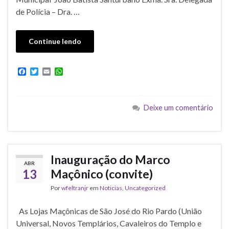
de Polícia – Dra. …
Continue lendo
F
T
E
W
a
w
m
h
c
i
a
a
e
t
i
t
b
t
l
s
Deixe um comentário
o
e
A
o
r
p
k
p
Inauguração do Marco
ABR
13
Maçônico (convite)
Por
wfeltranjr
em
Noticias
,
Uncategorized
As Lojas Maçônicas de São José do Rio Pardo (União
Universal, Novos Templários, Cavaleiros do Templo e