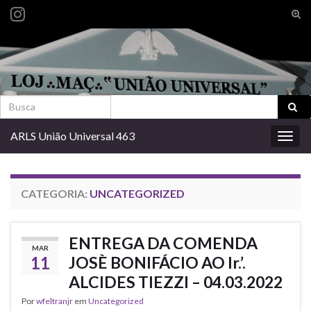
Alte
form
Search for:
de
pesq
Search for:
ARLS União Universal 463
Alter
nave
CATEGORIA:
UNCATEGORIZED
ENTREGA DA COMENDA
MAR
11
JOSÈ BONIFÁCIO AO Ir.’.
ALCIDES TIEZZI – 04.03.2022
Por
wfeltranjr
em
Uncategorized