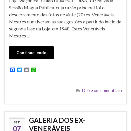
Loja Maçônica “União Universal” – 463, foi realizada
Sessão Magna Pública, cuja razão principal foi o
descerramento das fotos de vinte (20) ex-Veneráveis
Mestres que tiveram as suas gestões a partir do início da
segunda fase da Loja, em 1948. Estes Veneráveis
Mestres …
Continue lendo
F
T
E
W
a
w
m
h
c
i
a
a
e
t
i
t
b
t
l
s
Deixe um comentário
o
e
A
o
r
p
k
p
GALERIA DOS EX-
SET
07
VENERÁVEIS