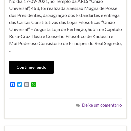
No dia 17/09/2021, no Templo da ARLS “União
Universal”, 463, foi realizada a Sessão Magna de Posse
dos Presidentes, da Sagração dos Estandartes e entrega
das Cartas Constitutivas das Lojas Filosóficas “União
Universal” – Augusta Loja de Perfeição, Sublime Capítulo
Rosa-Cruz, Ilustre Conselho Filosófico de Kadosch e
Mui Poderoso Consistório de Príncipes do Real Segredo,
…
Continue lendo
F
T
E
W
a
w
m
h
c
i
a
a
e
t
i
t
b
t
l
s
Deixe um comentário
o
e
A
o
r
p
k
p