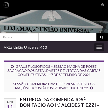
Alte
form
Search for:
de
pesq
Search for:
ARLS União Universal 463
Alter
nave
GRAUS FILOSÓFICOS – SESSÃO MAGNA DE POSSE,
SAGRAÇÃO DOS ESTANDARTES E ENTREGA DAS CARTAS
CONSTITUTIVAS – 17 DE SETEMBRO DE 2021
SESSÃO COMEMORATIVA DOS 128 ANOS DA LOJA
MAÇÔNICA “UNIÃO UNIVERSAL” – 04.03.2022
ENTREGA DA COMENDA JOSÈ
MAR
BONIFÁCIO AO Ir.’. ALCIDES TIEZZI –
11