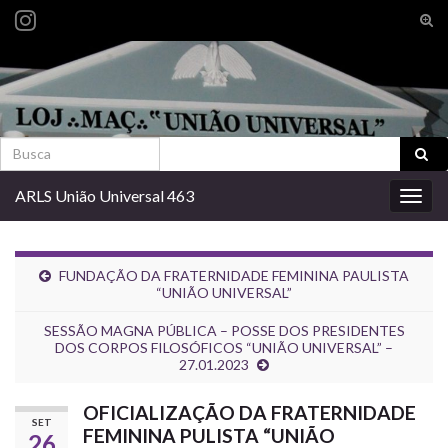
Alte
form
Search for:
de
pesq
Search for:
ARLS União Universal 463
Alter
nave
FUNDAÇÃO DA FRATERNIDADE FEMININA PAULISTA
“UNIÃO UNIVERSAL”
SESSÃO MAGNA PÚBLICA – POSSE DOS PRESIDENTES
DOS CORPOS FILOSÓFICOS “UNIÃO UNIVERSAL” –
27.01.2023
OFICIALIZAÇÃO DA FRATERNIDADE
SET
FEMININA PULISTA “UNIÃO
26