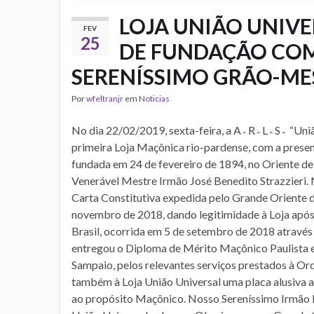
LOJA UNIÃO UNIV
FEV
25
DE FUNDAÇÃO COM
SERENÍSSIMO GRÃO-ME
Por
wfeltranjr
em
Noticias
No dia 22/02/2019, sexta-feira, a A؞R؞L؞S؞ “União Universal” comemorou os 125 anos de fundação da
primeira Loja Maçônica rio-pardense, com a prese
fundada em 24 de fevereiro de 1894, no Oriente de
Venerável Mestre Irmão José Benedito Strazzieri.
Carta Constitutiva expedida pelo Grande Oriente 
novembro de 2018, dando legitimidade à Loja após
Brasil, ocorrida em 5 de setembro de 2018 atravé
entregou o Diploma de Mérito Maçônico Paulista 
Sampaio, pelos relevantes serviços prestados à Or
também à Loja União Universal uma placa alusiva a
ao propósito Maçônico. Nosso Sereníssimo Irmão Ka