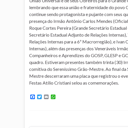
União Universal e de seus Obreiros para o Grande 
lembrando que essa união e fraternidade do pov
continue sendo protagonista e pujante com seus qu
presença do Irmão Antônio Carlos Mendes (Oficia
Roque Cortes Pereira (Grande Secretário Estadual
Secretário Estadual Adjunto de Relações Internas)
Relações Internas para a 6ª Macrorregião), e Ivan
Internas), além das presenças dos Veneráveis Irmã
Companheiros e Aprendizes do GOSP, GLESP e GOP.
quadro. Estiveram presentes também trinta (30) Ir
comitiva do Sereníssimo Grão-Mestre. Ao final da
Mestre descerraram uma placa que registrou o even
Festas Atílio Cristiani selou as comemorações.
F
T
E
W
a
w
m
h
c
i
a
a
e
t
i
t
b
t
l
s
o
e
A
o
r
p