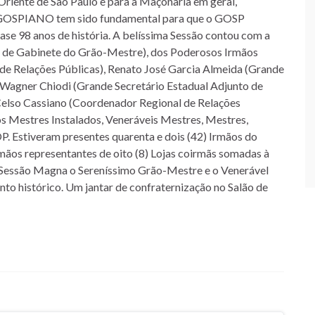
Oriente de São Paulo e para a Maçonaria em geral,
o GOSPIANO tem sido fundamental para que o GOSP
ase 98 anos de história. A belíssima Sessão contou com a
l de Gabinete do Grão-Mestre), dos Poderosos Irmãos
 de Relações Públicas), Renato José Garcia Almeida (Grande
, Wagner Chiodi (Grande Secretário Estadual Adjunto de
 Celso Cassiano (Coordenador Regional de Relações
os Mestres Instalados, Veneráveis Mestres, Mestres,
 Estiveram presentes quarenta e dois (42) Irmãos do
mãos representantes de oito (8) Lojas coirmãs somadas à
 Sessão Magna o Sereníssimo Grão-Mestre e o Venerável
to histórico. Um jantar de confraternização no Salão de