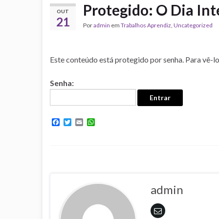
Protegido: O Dia In
OUT
21
Por
admin
em
Trabalhos Aprendiz
,
Uncategorized
Este conteúdo está protegido por senha. Para vê-lo,
Senha:
F
T
E
W
a
w
m
h
c
i
a
a
e
t
i
t
b
t
l
s
o
e
A
o
r
p
k
p
admin