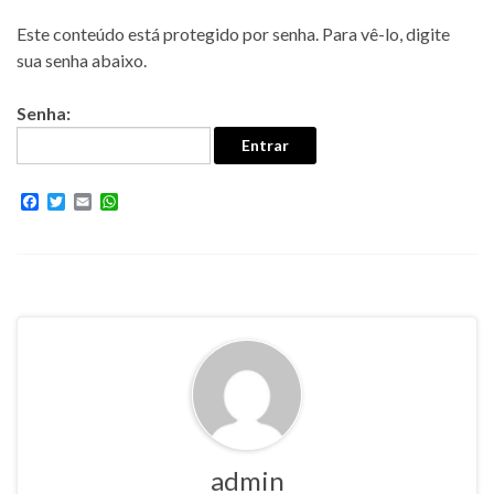
Este conteúdo está protegido por senha. Para vê-lo, digite
sua senha abaixo.
Senha:
F
T
E
W
a
w
m
h
c
i
a
a
e
t
i
t
b
t
l
s
o
e
A
o
r
p
k
p
admin