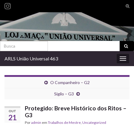
Alte
form
Search for:
de
pesq
Search for:
ARLS União Universal 463
Alter
nave
O Companheiro – G2
Sigilo – G3
Protegido: Breve Histórico dos Ritos –
OUT
G3
21
Por
admin
em
Trabalhos de Mestre
,
Uncategorized